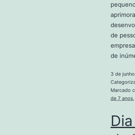
pequeno 
aprimor
desenvol
de pess
empresas
de inúm
3 de junh
Categori
Marcado 
de 7 anos
Dia