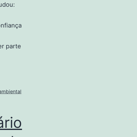
udou:
onfiança
r parte
 ambiental
ário