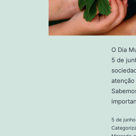
O Dia M
5 de ju
sociedad
atenção 
Sabemos 
importa
5 de junh
Categori