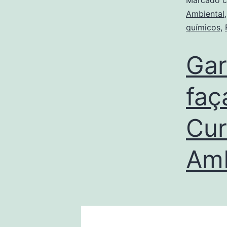
Marcado 
Ambiental
químicos
,
Gar
faç
Cur
Amb