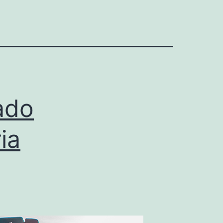
ado
ia