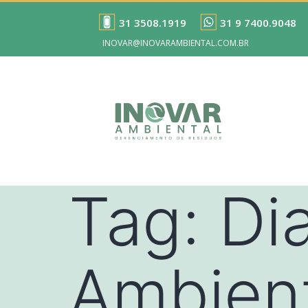
31 3508.1919
31 9 7400.9048
INOVAR@INOVARAMBIENTAL.COM.BR
Tag:
Di
Ambien