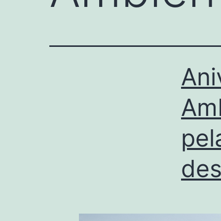
Ani
Amb
pel
des