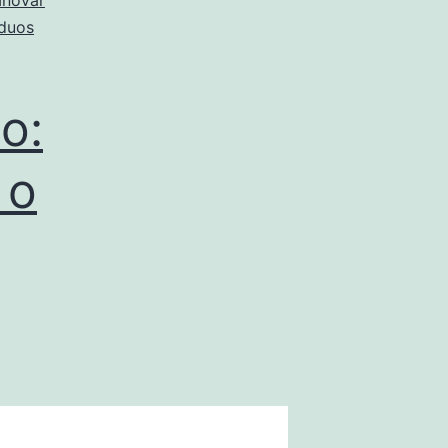
Inovar
íduos
o:
 o