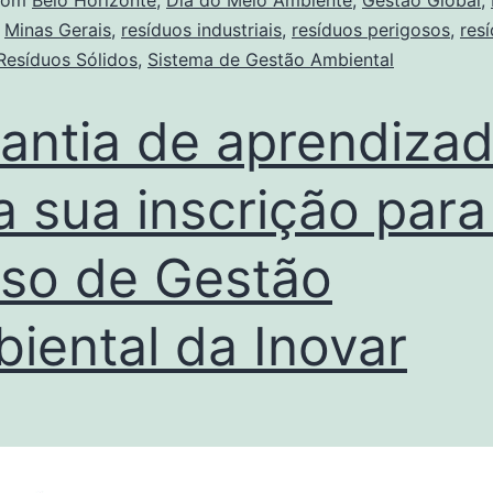
com
Belo Horizonte
,
Dia do Meio Ambiente
,
Gestão Global
,
,
Minas Gerais
,
resíduos industriais
,
resíduos perigosos
,
res
Resíduos Sólidos
,
Sistema de Gestão Ambiental
antia de aprendizad
a sua inscrição para
so de Gestão
iental da Inovar