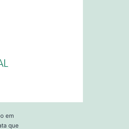
co em
ata que