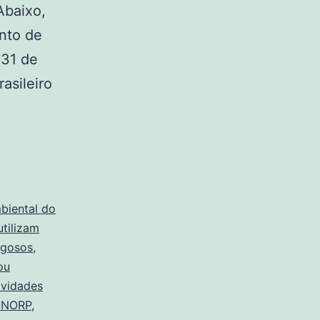
Abaixo,
ento de
 31 de
asileiro
biental do
utilizam
igosos
,
ou
ividades
NORP
,