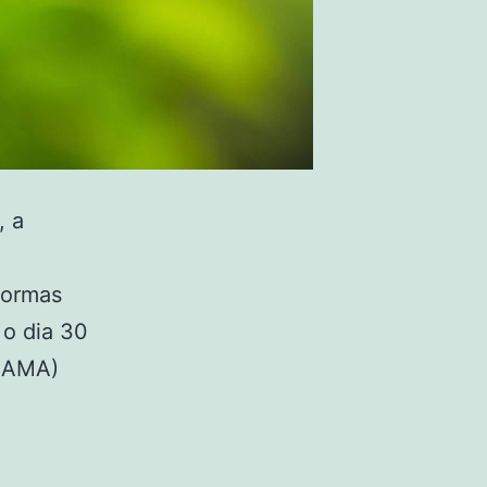
, a
normas
o dia 30
IBAMA)