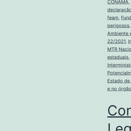
CONAMA
,
declaraçã
feam
,
Fund
perigosos
Ambiente 
22/2021
,
I
MTR Nacio
estaduais
,
Interminis
Potencialm
Estado de
e no órgão
Con
Leg