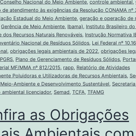
Conselho Nacional do Meio Ambiente
,
controle ambiental
,
o de atendimento às exigências da Resolução CONAMA nº
ação Estadual do Meio Ambiente
,
geração e operação de 
,
Gerência de Meio Ambiente
,
Ibama)
,
Instituto Brasileiro d
e dos Recursos Naturais Renováveis
,
Instrução Normativa 
nventário Nacional de Resíduos Sólidos
,
Lei Federal nº 10.
nal
,
obrigações legais ambientais de 2022
,
obrigações leg
PGRS
,
Plano de Gerenciamento de Resíduos Sólidos
,
Porta
terial MF/MMA nº 812/2015
,
rapp
,
Relatório de Atividades
ente Poluidoras e Utilizadoras de Recursos Ambientais
,
Se
 Meio-Ambiente e Desenvolvimento Sustentável
,
Secretari
 ambiental licenciador
,
Semad
,
TCFA
,
TFAMG
fira as Obrigações
ais Ambientais com