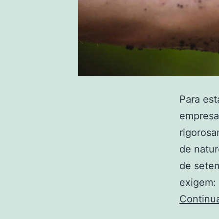
Para est
empresa 
rigorosa
de natu
de setem
exigem:
Continu