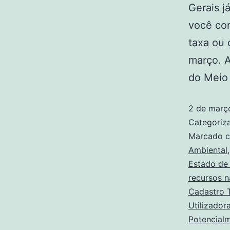
Gerais j
você con
taxa ou 
março. A
do Meio
2 de març
Categori
Marcado 
Ambiental
Estado de
recursos n
Cadastro T
Utilizador
Potencialm