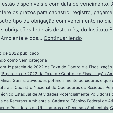
á estão disponíveis e com data de vencimento. 
fere os prazos para cadastro, registro, pagam
outro tipo de obrigação com vencimento no dia
s obrigações federais deste mês, do Instituto Br
 Ambiente e dos…
Continuar lendo
o de 2022
publicado
zado como
Sem categoria
com
1ª parcela de 2022 da Taxa de Controle e Fiscalização
,
1ª parcela de 2022 da Taxa de Controle e Fiscalização Am
 Minas Gerais
,
atividades potencialmente poluidoras e que 
aturais
,
Cadastro Nacional de Operadores de Resíduos Per
écnico Estadual de Atividades Potencialmente Poluidoras 
as de Recursos Ambientais
,
Cadastro Técnico Federal de At
ente Poluidoras ou Utilizadoras de Recursos Ambientais
,
C