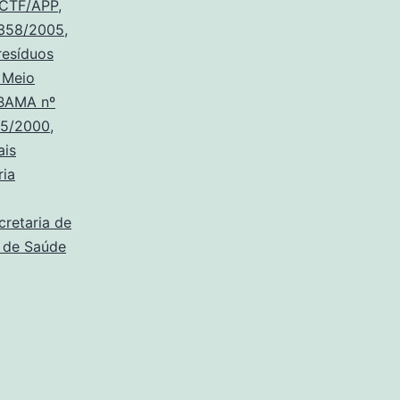
CTF/APP
,
 358/2005
,
resíduos
o Meio
IBAMA nº
165/2000
,
ais
ria
cretaria de
a de Saúde