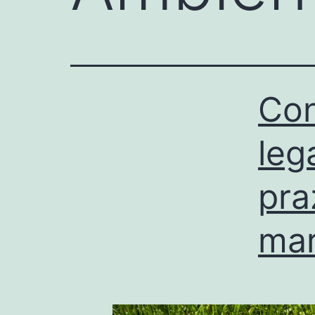
Con
leg
pra
ma