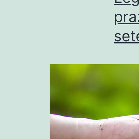
pra
set