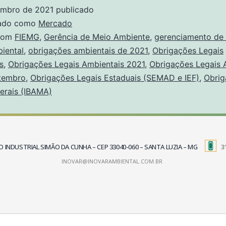
embro de 2021
publicado
zado como
Mercado
com
FIEMG
,
Gerência de Meio Ambiente
,
gerenciamento de 
iental
,
obrigações ambientais de 2021
,
Obrigações Legais
s
,
Obrigações Legais Ambientais 2021
,
Obrigações Legais 
tembro
,
Obrigações Legais Estaduais (SEMAD e IEF)
,
Obrig
erais (IBAMA)
TRITO INDUSTRIAL SIMÃO DA CUNHA – CEP 33040-060 – SANTA LUZIA – MG
3
INOVAR@INOVARAMBIENTAL.COM.BR