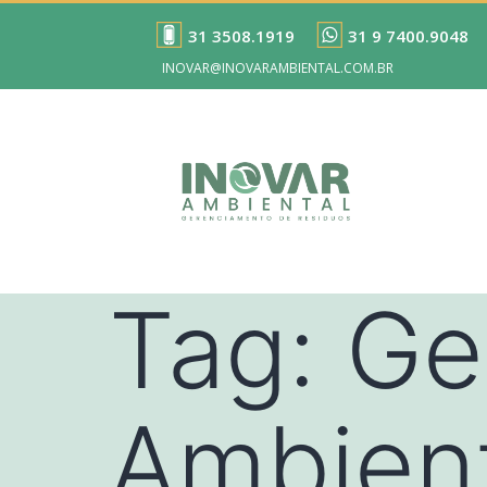
31 3508.1919
31 9 7400.9048
INOVAR@INOVARAMBIENTAL.COM.BR
Tag:
Ge
Ambien