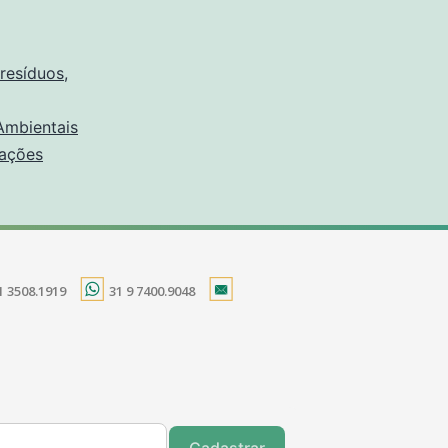
resíduos
,
Ambientais
ações
1 3508.1919
31 9 7400.9048
Cadastrar