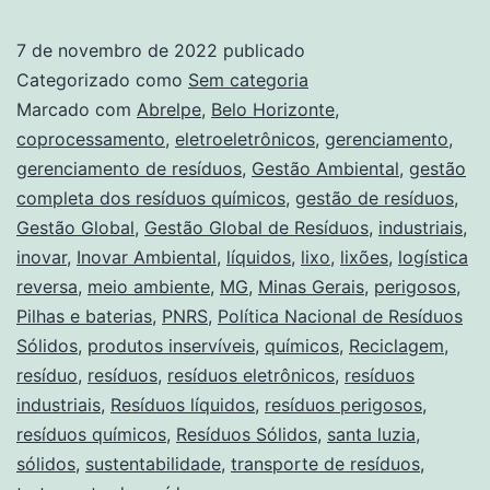
7 de novembro de 2022
publicado
Categorizado como
Sem categoria
Marcado com
Abrelpe
,
Belo Horizonte
,
coprocessamento
,
eletroeletrônicos
,
gerenciamento
,
gerenciamento de resíduos
,
Gestão Ambiental
,
gestão
completa dos resíduos químicos
,
gestão de resíduos
,
Gestão Global
,
Gestão Global de Resíduos
,
industriais
,
inovar
,
Inovar Ambiental
,
líquidos
,
lixo
,
lixões
,
logística
reversa
,
meio ambiente
,
MG
,
Minas Gerais
,
perigosos
,
Pilhas e baterias
,
PNRS
,
Política Nacional de Resíduos
Sólidos
,
produtos inservíveis
,
químicos
,
Reciclagem
,
resíduo
,
resíduos
,
resíduos eletrônicos
,
resíduos
industriais
,
Resíduos líquidos
,
resíduos perigosos
,
resíduos químicos
,
Resíduos Sólidos
,
santa luzia
,
sólidos
,
sustentabilidade
,
transporte de resíduos
,