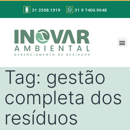
31 3508.1919
31 9 7400.9048
Tag:
gestão
completa dos
resíduos