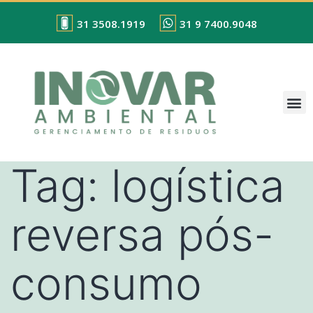
31 3508.1919
31 9 7400.9048
Tag:
logística
reversa pós-
consumo