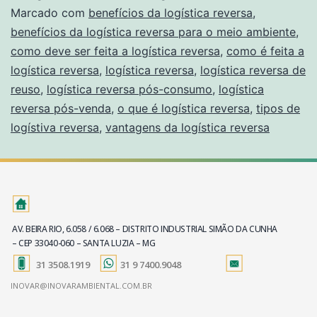
Marcado com
benefícios da logística reversa
,
benefícios da logística reversa para o meio ambiente
,
como deve ser feita a logística reversa
,
como é feita a
logística reversa
,
logística reversa
,
logística reversa de
reuso
,
logística reversa pós-consumo
,
logística
reversa pós-venda
,
o que é logística reversa
,
tipos de
logístiva reversa
,
vantagens da logística reversa
AV. BEIRA RIO, 6.058 / 6.068 – DISTRITO INDUSTRIAL SIMÃO DA CUNHA
– CEP 33040-060 – SANTA LUZIA – MG
31 3508.1919
31 9 7400.9048
INOVAR@INOVARAMBIENTAL.COM.BR