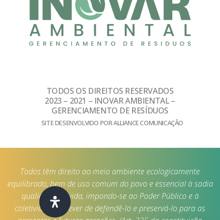
TODOS OS DIREITOS RESERVADOS
2023 – 2021 – INOVAR AMBIENTAL –
GERENCIAMENTO DE RESÍDUOS
SITE DESENVOLVIDO POR ALLIANCE COMUNICAÇÃO
Todos têm direito ao meio ambiente ecologicamente
equilibrado, bem de uso comum do povo e essencial à sadia
qualidade de vida, impondo-se ao Poder Público e à
coletividade o dever de defendê-lo e preservá-lo para as