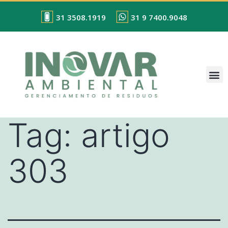
31 3508.1919
31 9 7400.9048
Tag:
artigo
303