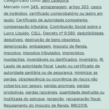
Categorizado como
Sem categoria
Marcado com
34%
,
armazenagem
,
artigo 303
,
casos
de incêndios
,
certificado comprobatório ou lastro em
laudo
,
Certificado de autoridade competente
,
compensação tributária
,
Contribuição Social sobre o
Lucro Líquido
,
CSLL
,
Decreto nº 9.580
,
dedutibilidade
,
dedutíveis
,
destruição de bens obsoletos
,
deterioração
,
embalagem
,
Imposto de Renda
,
impostos
,
impostos tributados
,
imprevistos
,
inundações
,
invendáveis ou danificados
,
inventário
,
IR
,
Laudo de autoridade fiscal
,
Laudo ou certificado de
autoridade sanitária ou de segurança
,
minimizar as
perdas
,
obsolescência ou ocorrência de riscos não
cobertos por seguro
,
perdas anormais
,
perdas
produtivas
,
perdas razoáveis
,
quantidade destruída ou
inutilizada do estoque
,
recepção
,
recuperação fiscal
,
Regulamento do Imposto de Renda
,
RIR/2018
,