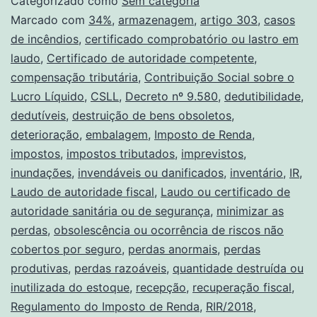
Categorizado como
Sem categoria
Marcado com
34%
,
armazenagem
,
artigo 303
,
casos
de incêndios
,
certificado comprobatório ou lastro em
laudo
,
Certificado de autoridade competente
,
compensação tributária
,
Contribuição Social sobre o
Lucro Líquido
,
CSLL
,
Decreto nº 9.580
,
dedutibilidade
,
dedutíveis
,
destruição de bens obsoletos
,
deterioração
,
embalagem
,
Imposto de Renda
,
impostos
,
impostos tributados
,
imprevistos
,
inundações
,
invendáveis ou danificados
,
inventário
,
IR
,
Laudo de autoridade fiscal
,
Laudo ou certificado de
autoridade sanitária ou de segurança
,
minimizar as
perdas
,
obsolescência ou ocorrência de riscos não
cobertos por seguro
,
perdas anormais
,
perdas
produtivas
,
perdas razoáveis
,
quantidade destruída ou
inutilizada do estoque
,
recepção
,
recuperação fiscal
,
Regulamento do Imposto de Renda
,
RIR/2018
,