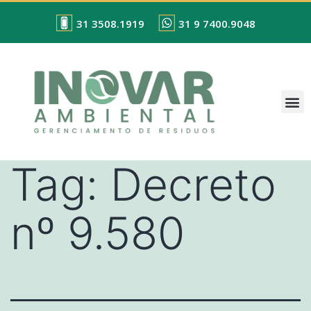
31 3508.1919
31 9 7400.9048
Tag:
Decreto
nº 9.580