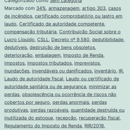
Categorizado como
Sem categoria
Marcado com
34%
,
armazenagem
,
artigo 303
,
casos
de incêndios
,
certificado comprobatório ou lastro em
laudo
,
Certificado de autoridade competente
,
compensação tributária
,
Contribuição Social sobre o
Lucro Líquido
,
CSLL
,
Decreto nº 9.580
,
dedutibilidade
,
dedutíveis
,
destruição de bens obsoletos
,
deterioração
,
embalagem
,
Imposto de Renda
,
impostos
,
impostos tributados
,
imprevistos
,
inundações
,
invendáveis ou danificados
,
inventário
,
IR
,
Laudo de autoridade fiscal
,
Laudo ou certificado de
autoridade sanitária ou de segurança
,
minimizar as
perdas
,
obsolescência ou ocorrência de riscos não
cobertos por seguro
,
perdas anormais
,
perdas
produtivas
,
perdas razoáveis
,
quantidade destruída ou
inutilizada do estoque
,
recepção
,
recuperação fiscal
,
Regulamento do Imposto de Renda
,
RIR/2018
,