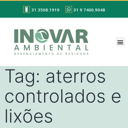
31 3508.1919
31 9 7400.9048
Tag:
aterros
controlados e
lixões