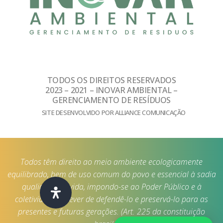
TODOS OS DIREITOS RESERVADOS
2023 – 2021 – INOVAR AMBIENTAL –
GERENCIAMENTO DE RESÍDUOS
SITE DESENVOLVIDO POR ALLIANCE COMUNICAÇÃO
Todos têm direito ao meio ambiente ecologicamente
equilibrado, bem de uso comum do povo e essencial à sadia
qualidade de vida, impondo-se ao Poder Público e à
coletividade o dever de defendê-lo e preservá-lo para as
presentes e futuras gerações. (Art. 225 da constituição