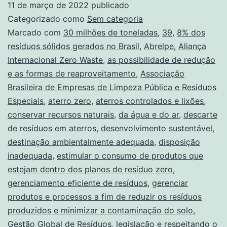
11 de março de 2022
publicado
Categorizado como
Sem categoria
Marcado com
30 milhões de toneladas
,
39
,
8% dos
resíduos sólidos gerados no Brasil
,
Abrelpe
,
Aliança
Internacional Zero Waste
,
as possibilidade de redução
e as formas de reaproveitamento
,
Associação
Brasileira de Empresas de Limpeza Pública e Resíduos
Especiais
,
aterro zero
,
aterros controlados e lixões
,
conservar recursos naturais
,
da água e do ar
,
descarte
de resíduos em aterros
,
desenvolvimento sustentável
,
destinação ambientalmente adequada
,
disposição
inadequada
,
estimular o consumo de produtos que
estejam dentro dos planos de resíduo zero
,
gerenciamento eficiente de resíduos
,
gerenciar
produtos e processos a fim de reduzir os resíduos
produzidos e minimizar a contaminação do solo
,
Gestão Global de Resíduos
,
legislação e respeitando o