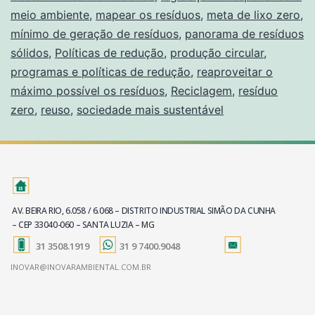
meio ambiente
,
mapear os resíduos
,
meta de lixo zero
,
mínimo de geração de resíduos
,
panorama de resíduos
sólidos
,
Políticas de redução
,
produção circular
,
programas e políticas de redução
,
reaproveitar o
máximo possível os resíduos
,
Reciclagem
,
resíduo
zero
,
reuso
,
sociedade mais sustentável
AV. BEIRA RIO, 6.058 / 6.068 – DISTRITO INDUSTRIAL SIMÃO DA CUNHA
– CEP 33040-060 – SANTA LUZIA – MG
31 3508.1919
31 9 7400.9048
INOVAR@INOVARAMBIENTAL.COM.BR