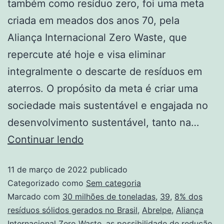
também como resíduo zero, foi uma meta
criada em meados dos anos 70, pela
Aliança Internacional Zero Waste, que
repercute até hoje e visa eliminar
integralmente o descarte de resíduos em
aterros. O propósito da meta é criar uma
sociedade mais sustentável e engajada no
desenvolvimento sustentável, tanto na…
Continuar lendo
11 de março de 2022
publicado
Categorizado como
Sem categoria
Marcado com
30 milhões de toneladas
,
39
,
8% dos
resíduos sólidos gerados no Brasil
,
Abrelpe
,
Aliança
Internacional Zero Waste
,
as possibilidade de redução