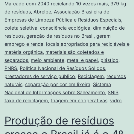
Marcado com
2040 reciclando 10 vezes mais
,
379 kg
de resíduos
,
Abrelpe
,
Associação Brasileira de
Empresas de Limpeza Pública e Resíduos Especiais
,
coleta seletiva
,
consciência ecológica
,
diminuição de
resíduos
,
geração de resíduos no Brasil
,
geram
emprego e renda
,
locais apropriados para recicláveis e
matéria orgânica
,
materiais são coletados e
separados
,
meio ambiente
,
metal e papel
,
plástico
,
PNRS
,
Política Nacional de Resíduos Sólidos
,
prestadores de serviço público
,
Reciclagem
,
recursos
naturais
,
separação por cor em lixeira
,
Sistema
Nacional de Informações sobre Saneamento
,
SNIS
,
taxa de reciclagem
,
triagem em cooperativas
,
vidro
Produção de resíduos