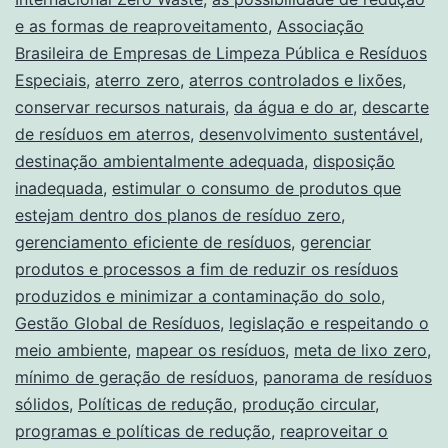
e as formas de reaproveitamento
,
Associação
Brasileira de Empresas de Limpeza Pública e Resíduos
Especiais
,
aterro zero
,
aterros controlados e lixões
,
conservar recursos naturais
,
da água e do ar
,
descarte
de resíduos em aterros
,
desenvolvimento sustentável
,
destinação ambientalmente adequada
,
disposição
inadequada
,
estimular o consumo de produtos que
estejam dentro dos planos de resíduo zero
,
gerenciamento eficiente de resíduos
,
gerenciar
produtos e processos a fim de reduzir os resíduos
produzidos e minimizar a contaminação do solo
,
Gestão Global de Resíduos
,
legislação e respeitando o
meio ambiente
,
mapear os resíduos
,
meta de lixo zero
,
mínimo de geração de resíduos
,
panorama de resíduos
sólidos
,
Políticas de redução
,
produção circular
,
programas e políticas de redução
,
reaproveitar o