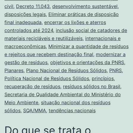
civil
,
Decreto 11.043
,
desenvolvimento sustentável
,
disposições legais
,
Eliminar práticas de disposição
final inadequada
,
encerrar os lixões e aterros
controlados até 2024
,
inclusão social de catadores de
materiais recicláveis e reutilizáveis
,
internacionais e
macroeconômicas
,
Minimizar a quantidade de resíduos
e rejeitos que recebem destinação final
,
modernizar a
gestão de resíduos
,
objetivos e orientações da PNRS
,
Planares
,
Plano Nacional de Resíduos Sólidos
,
PNRS
,
Política Nacional de Resíduos Sólidos
,
princípios
,
recuperação de resíduos
,
resíduos sólidos no Brasil
,
Secretaria de Qualidade Ambiental do Ministério do
Meio Ambiente
,
situação nacional dos resíduos
sólidos
,
SQA/MMA
,
tendências nacionais
Do que se trata o