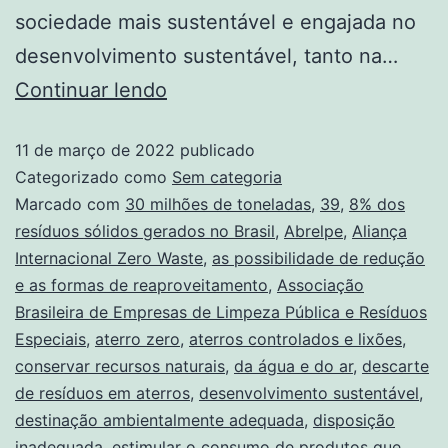
sociedade mais sustentável e engajada no
desenvolvimento sustentável, tanto na…
Continuar lendo
11 de março de 2022
publicado
Categorizado como
Sem categoria
Marcado com
30 milhões de toneladas
,
39
,
8% dos
resíduos sólidos gerados no Brasil
,
Abrelpe
,
Aliança
Internacional Zero Waste
,
as possibilidade de redução
e as formas de reaproveitamento
,
Associação
Brasileira de Empresas de Limpeza Pública e Resíduos
Especiais
,
aterro zero
,
aterros controlados e lixões
,
conservar recursos naturais
,
da água e do ar
,
descarte
de resíduos em aterros
,
desenvolvimento sustentável
,
destinação ambientalmente adequada
,
disposição
inadequada
,
estimular o consumo de produtos que