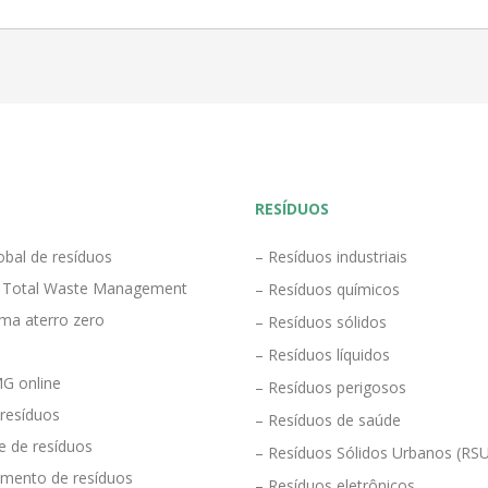
RESÍDUOS
obal de resíduos
– Resíduos industriais
 Total Waste Management
– Resíduos químicos
ma aterro zero
– Resíduos sólidos
– Resíduos líquidos
G online
– Resíduos perigosos
 resíduos
– Resíduos de saúde
e de resíduos
– Resíduos Sólidos Urbanos (RS
mento de resíduos
– Resíduos eletrônicos