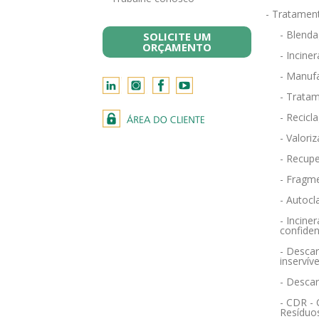
- Tratamen
- Blend
SOLICITE UM
ORÇAMENTO
- Incine
- Manufa
- Tratam
- Recicl
- Valori
- Recupe
- Fragm
- Autocl
- Incin
confiden
- Descar
inservíve
- Desca
- CDR -
Resíduo