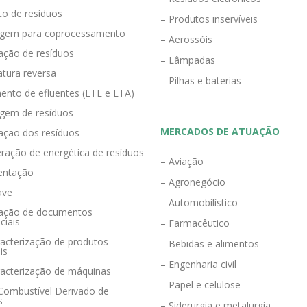
to de resíduos
– Produtos inservíveis
agem para coprocessamento
– Aerossóis
ração de resíduos
– Lâmpadas
tura reversa
– Pilhas e baterias
ento de efluentes (ETE e ETA)
agem de resíduos
MERCADOS DE ATUAÇÃO
zação dos resíduos
ração de energética de resíduos
– Aviação
entação
– Agronegócio
ave
– Automobilístico
eração de documentos
ciais
– Farmacêutico
acterização de produtos
– Bebidas e alimentos
is
– Engenharia civil
racterização de máquinas
– Papel e celulose
 Combustível Derivado de
s
– Siderurgia e metalurgia