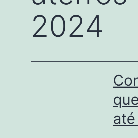
2024
Con
que
até