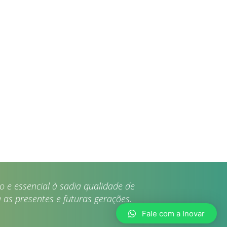
 e essencial à sadia qualidade de
 as presentes e futuras gerações.
Fale com a Inovar