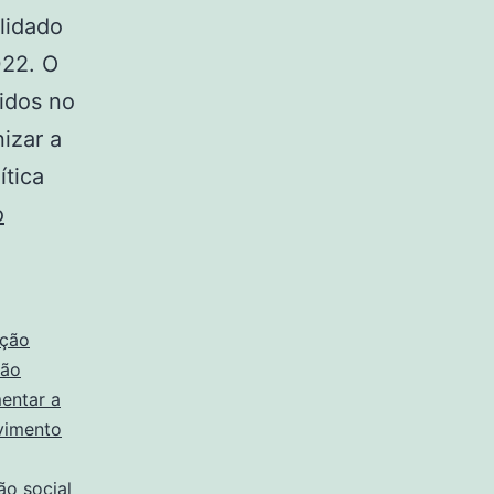
lidado
022. O
idos no
izar a
ítica
o
ação
ção
entar a
vimento
ão social