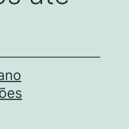
lano
xões