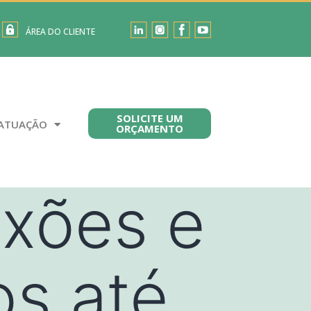
ÁREA DO CLIENTE
SOLICITE UM
ATUAÇÃO
ORÇAMENTO
ixões e
os até