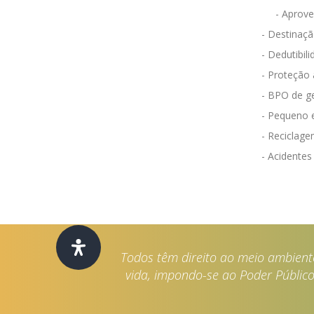
- Aprov
- Destinaçã
- Dedutibili
- Proteção
- BPO de g
- Pequeno 
- Reciclag
- Acidentes
Todos têm direito ao meio ambient
vida, impondo-se ao Poder Público 