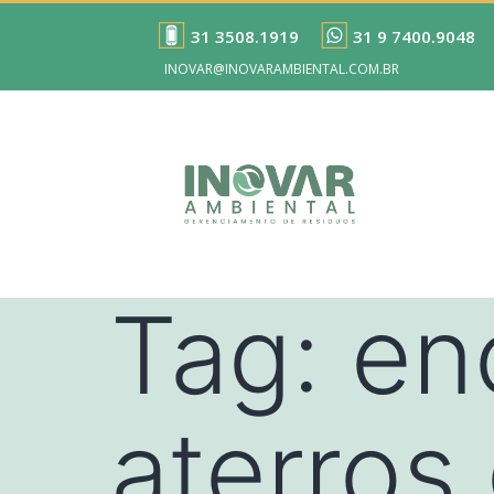
31 3508.1919
31 9 7400.9048
INOVAR@INOVARAMBIENTAL.COM.BR
Tag:
en
aterros