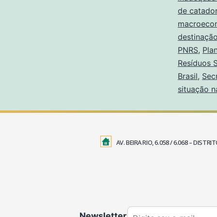
de catador
macroeco
destinação
PNRS
,
Pla
Resíduos S
Brasil
,
Sec
situação n
AV. BEIRA RIO, 6.058 / 6.068 – DIS
Newsletter