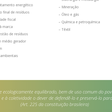
eitamento energético
– Mineração
o final de resíduos
– Óleo e gás
dade fiscal
– Química e petroquímica
 à marca
– Têxtil
estão de resíduos
e médio gerador
em
 ambientais
e ecologicamente equilibrado, bem de uso comum do povo
e à coletividade o dever de defendê-lo e preservá-lo para
(Art. 225 da constituição brasileira)