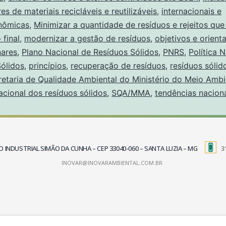
es de materiais recicláveis e reutilizáveis
,
internacionais e
nômicas
,
Minimizar a quantidade de resíduos e rejeitos qu
 final
,
modernizar a gestão de resíduos
,
objetivos e orient
nares
,
Plano Nacional de Resíduos Sólidos
,
PNRS
,
Política 
ólidos
,
princípios
,
recuperação de resíduos
,
resíduos sólid
retaria de Qualidade Ambiental do Ministério do Meio Amb
acional dos resíduos sólidos
,
SQA/MMA
,
tendências nacion
TRITO INDUSTRIAL SIMÃO DA CUNHA – CEP 33040-060 – SANTA LUZIA – MG
3
INOVAR@INOVARAMBIENTAL.COM.BR