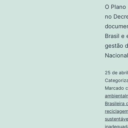
O Plano 
no Decre
document
Brasil e
gestão d
Naciona
25 de abri
Categori
Marcado 
ambiental
Brasileira
reciclagem
sustentáve
inadequad