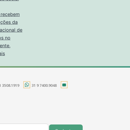
e recebem
ações da
Nacional de
os no
iente
,
ais
1 3508.1919
31 9 7400.9048