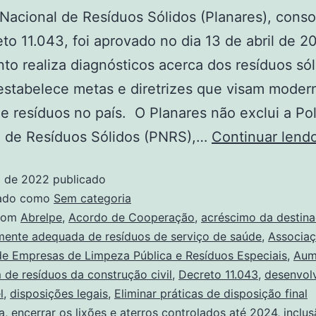
Nacional de Resíduos Sólidos (Planares), conso
to 11.043, foi aprovado no dia 13 de abril de 2
o realiza diagnósticos acerca dos resíduos sól
 estabelece metas e diretrizes que visam modern
e resíduos no país. O Planares não exclui a Pol
l de Resíduos Sólidos (PNRS),…
Continuar lend
l de 2022
publicado
zado como
Sem categoria
com
Abrelpe
,
Acordo de Cooperação
,
acréscimo da destin
mente adequada de resíduos de serviço de saúde
,
Associa
 de Empresas de Limpeza Pública e Resíduos Especiais
,
Aum
 de resíduos da construção civil
,
Decreto 11.043
,
desenvol
l
,
disposições legais
,
Eliminar práticas de disposição final
a
,
encerrar os lixões e aterros controlados até 2024
,
inclus